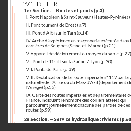
PAGE DE TITRE
1er Section. — Routes et ponts
(p.3)
I. Pont Napoléon à Saint-Sauveur (Hautes-Pyrénées)
II. Pont tournant de Brest
(p.7)
III. Pont d'Albi sur le Tarn
(p.14)
IV. Arche d'expérience en maçonnerie exécutée dans 
carrières de Souppes (Seine-et-Marne)
(p.21)
V. Appareil de décintrement au moyen du sable
(p.27
VI. Pont de Tilsitt sur la Saône, à Lyon
(p.30)
VII. Ponts de Paris
(p.39)
VIII. Rectification de la route impériale n° 119 par la
naturelle de l'Arize ou du Mas-d'Azil (département d
l'Ariége)
(p.53)
IX. Carte des routes impériales et départementales d
France, indiquant le nombre des colliers attelés qui
parcourent journellement chacune des parties de ces
routes
(p.58)
2e Section. — Service hydraulique : rivières
(p.60
I. Réservoir du Furens (Loire)
(p.60)
Droits réservés - CNAM