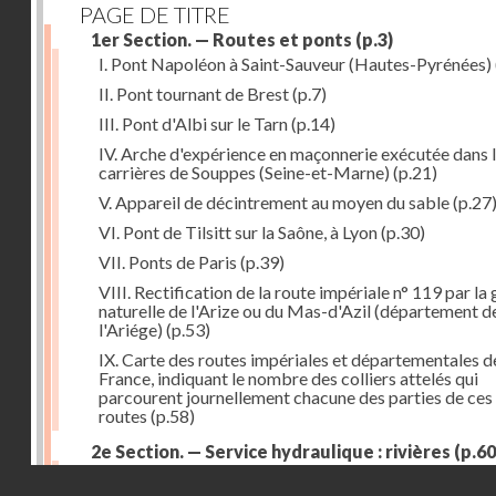
PAGE DE TITRE
1er Section. — Routes et ponts
(p.3)
I. Pont Napoléon à Saint-Sauveur (Hautes-Pyrénées)
II. Pont tournant de Brest
(p.7)
III. Pont d'Albi sur le Tarn
(p.14)
IV. Arche d'expérience en maçonnerie exécutée dans 
carrières de Souppes (Seine-et-Marne)
(p.21)
V. Appareil de décintrement au moyen du sable
(p.27
VI. Pont de Tilsitt sur la Saône, à Lyon
(p.30)
VII. Ponts de Paris
(p.39)
VIII. Rectification de la route impériale n° 119 par la
naturelle de l'Arize ou du Mas-d'Azil (département d
l'Ariége)
(p.53)
IX. Carte des routes impériales et départementales d
France, indiquant le nombre des colliers attelés qui
parcourent journellement chacune des parties de ces
routes
(p.58)
2e Section. — Service hydraulique : rivières
(p.60
I. Réservoir du Furens (Loire)
(p.60)
Droits réservés - CNAM