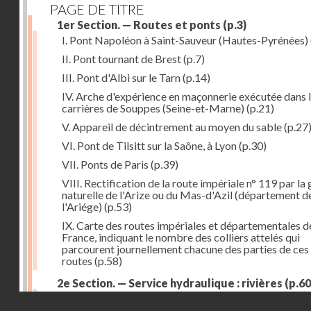
PAGE DE TITRE
1er Section. — Routes et ponts
(p.3)
I. Pont Napoléon à Saint-Sauveur (Hautes-Pyrénées)
II. Pont tournant de Brest
(p.7)
III. Pont d'Albi sur le Tarn
(p.14)
IV. Arche d'expérience en maçonnerie exécutée dans 
carrières de Souppes (Seine-et-Marne)
(p.21)
V. Appareil de décintrement au moyen du sable
(p.27
VI. Pont de Tilsitt sur la Saône, à Lyon
(p.30)
VII. Ponts de Paris
(p.39)
VIII. Rectification de la route impériale n° 119 par la
naturelle de l'Arize ou du Mas-d'Azil (département d
l'Ariége)
(p.53)
IX. Carte des routes impériales et départementales d
France, indiquant le nombre des colliers attelés qui
parcourent journellement chacune des parties de ces
routes
(p.58)
2e Section. — Service hydraulique : rivières
(p.60
I. Réservoir du Furens (Loire)
(p.60)
Droits réservés - CNAM