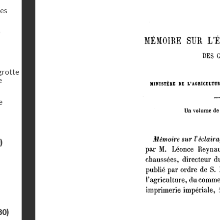
les
)
 grotte
e
e
)
80)