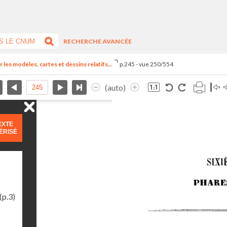
RECHERCHE AVANCÉE
 les modèles, cartes et dessins relatifs...
p.245 - vue 250/554
(auto)
EXTE
ÉRISÉ
(p.3)