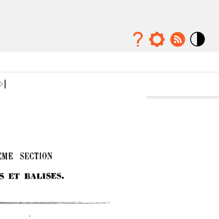
Mode
contraste
élévé