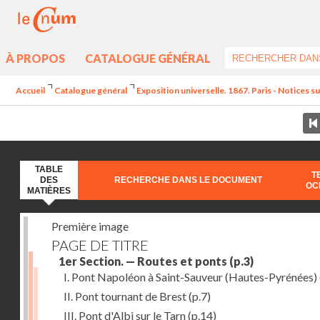
À PROPOS
CATALOGUE GÉNÉRAL
Accueil
Catalogue général
Exposition universelle. 1867. Paris - Notices sur
TABLE
T
DES
RECHERCHE DANS LE DOCUMENT
OC
MATIÈRES
Première image
PAGE DE TITRE
1er Section. — Routes et ponts
(p.3)
I. Pont Napoléon à Saint-Sauveur (Hautes-Pyrénées)
II. Pont tournant de Brest
(p.7)
III. Pont d'Albi sur le Tarn
(p.14)