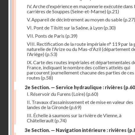
IV. Arche d'expérience en maçonnerie exécutée dans 
carrières de Souppes (Seine-et-Marne)
(p.21)
V. Appareil de décintrement au moyen du sable
(p.27
VI. Pont de Tilsitt sur la Saône, à Lyon
(p.30)
VII. Ponts de Paris
(p.39)
VIII. Rectification de la route impériale n° 119 par la
naturelle de l'Arize ou du Mas-d'Azil (département d
l'Ariége)
(p.53)
IX. Carte des routes impériales et départementales d
France, indiquant le nombre des colliers attelés qui
parcourent journellement chacune des parties de ces
routes
(p.58)
2e Section. — Service hydraulique : rivières
(p.60
I. Réservoir du Furens (Loire)
(p.60)
II. Travaux d'assainissement et de mise en valeur des
landes de la Gironde
(p.69)
III. Échelle à saumons sur la rivière de Vienne, à
Châtellerault
(p.74)
3e Section. — Navigation intérieure : rivières
(p.