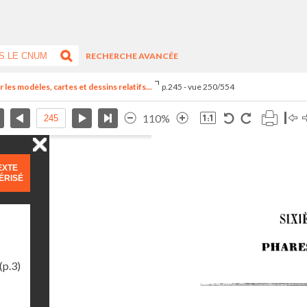
RECHERCHE AVANCÉE
 les modèles, cartes et dessins relatifs...
p.245 - vue 250/554
110%
EXTE
ÉRISÉ
(p.3)