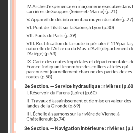
IV. Arche d'expérience en maçonnerie exécutée dans 
carrières de Souppes (Seine-et-Marne)
(p.21)
V. Appareil de décintrement au moyen du sable
(p.27
VI. Pont de Tilsitt sur la Saône, à Lyon
(p.30)
VII. Ponts de Paris
(p.39)
VIII. Rectification de la route impériale n° 119 par la
naturelle de l'Arize ou du Mas-d'Azil (département d
l'Ariége)
(p.53)
IX. Carte des routes impériales et départementales d
France, indiquant le nombre des colliers attelés qui
parcourent journellement chacune des parties de ces
routes
(p.58)
2e Section. — Service hydraulique : rivières
(p.60
I. Réservoir du Furens (Loire)
(p.60)
II. Travaux d'assainissement et de mise en valeur des
landes de la Gironde
(p.69)
III. Échelle à saumons sur la rivière de Vienne, à
Châtellerault
(p.74)
3e Section. — Navigation intérieure : rivières
(p.