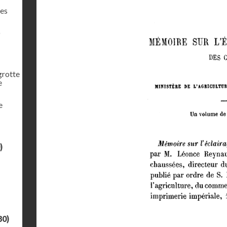
les
)
 grotte
e
e
)
80)