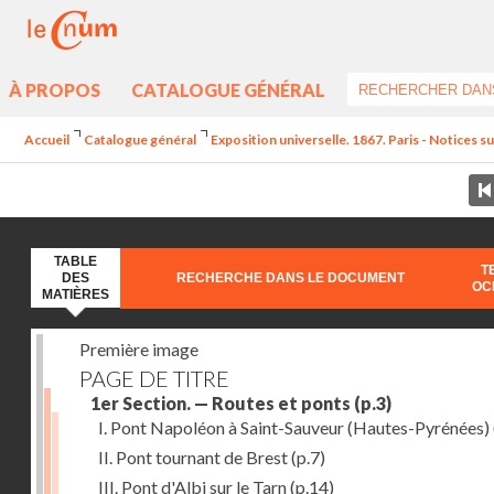
À PROPOS
CATALOGUE GÉNÉRAL
Accueil
Catalogue général
Exposition universelle. 1867. Paris - Notices sur
TABLE
T
DES
RECHERCHE DANS LE DOCUMENT
OC
MATIÈRES
Première image
PAGE DE TITRE
1er Section. — Routes et ponts
(p.3)
I. Pont Napoléon à Saint-Sauveur (Hautes-Pyrénées)
II. Pont tournant de Brest
(p.7)
III. Pont d'Albi sur le Tarn
(p.14)