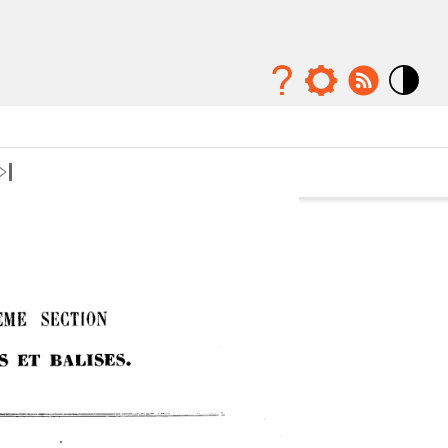
Mode
contraste
élévé