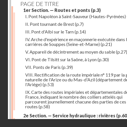
PAGE DE TITRE
1er Section. — Routes et ponts
(p.3)
I. Pont Napoléon à Saint-Sauveur (Hautes-Pyrénées)
II. Pont tournant de Brest
(p.7)
III. Pont d'Albi sur le Tarn
(p.14)
IV. Arche d'expérience en maçonnerie exécutée dans 
carrières de Souppes (Seine-et-Marne)
(p.21)
V. Appareil de décintrement au moyen du sable
(p.27
VI. Pont de Tilsitt sur la Saône, à Lyon
(p.30)
VII. Ponts de Paris
(p.39)
VIII. Rectification de la route impériale n° 119 par la
naturelle de l'Arize ou du Mas-d'Azil (département d
l'Ariége)
(p.53)
IX. Carte des routes impériales et départementales d
France, indiquant le nombre des colliers attelés qui
parcourent journellement chacune des parties de ces
routes
(p.58)
2e Section. — Service hydraulique : rivières
(p.60
I. Réservoir du Furens (Loire)
(p.60)
Droits réservés - CNAM