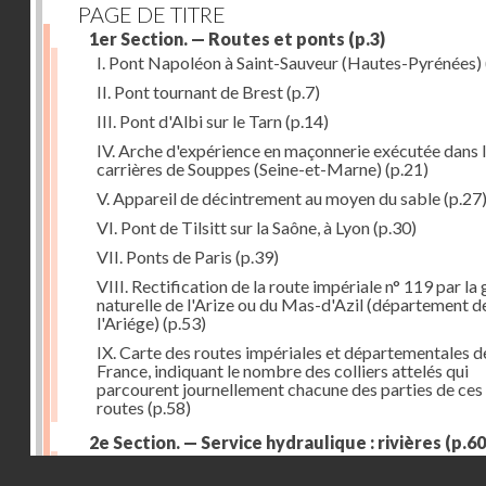
PAGE DE TITRE
1er Section. — Routes et ponts
(p.3)
I. Pont Napoléon à Saint-Sauveur (Hautes-Pyrénées)
II. Pont tournant de Brest
(p.7)
III. Pont d'Albi sur le Tarn
(p.14)
IV. Arche d'expérience en maçonnerie exécutée dans 
carrières de Souppes (Seine-et-Marne)
(p.21)
V. Appareil de décintrement au moyen du sable
(p.27
VI. Pont de Tilsitt sur la Saône, à Lyon
(p.30)
VII. Ponts de Paris
(p.39)
VIII. Rectification de la route impériale n° 119 par la
naturelle de l'Arize ou du Mas-d'Azil (département d
l'Ariége)
(p.53)
IX. Carte des routes impériales et départementales d
France, indiquant le nombre des colliers attelés qui
parcourent journellement chacune des parties de ces
routes
(p.58)
2e Section. — Service hydraulique : rivières
(p.60
I. Réservoir du Furens (Loire)
(p.60)
Droits réservés - CNAM