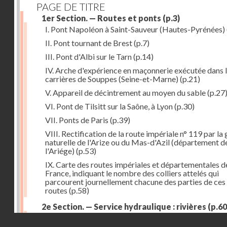
PAGE DE TITRE
1er Section. — Routes et ponts
(p.3)
I. Pont Napoléon à Saint-Sauveur (Hautes-Pyrénées)
II. Pont tournant de Brest
(p.7)
III. Pont d'Albi sur le Tarn
(p.14)
IV. Arche d'expérience en maçonnerie exécutée dans 
carrières de Souppes (Seine-et-Marne)
(p.21)
V. Appareil de décintrement au moyen du sable
(p.27
VI. Pont de Tilsitt sur la Saône, à Lyon
(p.30)
VII. Ponts de Paris
(p.39)
VIII. Rectification de la route impériale n° 119 par la
naturelle de l'Arize ou du Mas-d'Azil (département d
l'Ariége)
(p.53)
IX. Carte des routes impériales et départementales d
France, indiquant le nombre des colliers attelés qui
parcourent journellement chacune des parties de ces
routes
(p.58)
2e Section. — Service hydraulique : rivières
(p.60
I. Réservoir du Furens (Loire)
(p.60)
Droits réservés - CNAM