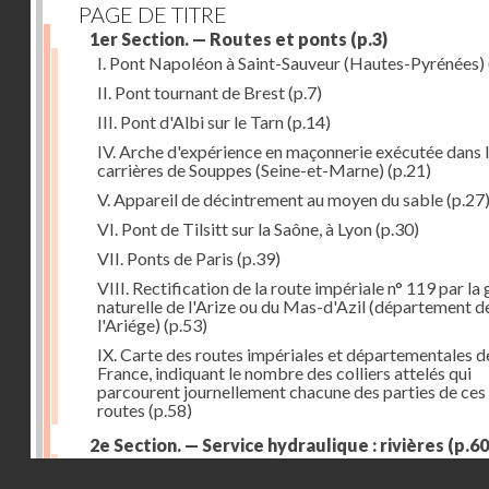
PAGE DE TITRE
1er Section. — Routes et ponts
(p.3)
I. Pont Napoléon à Saint-Sauveur (Hautes-Pyrénées)
II. Pont tournant de Brest
(p.7)
III. Pont d'Albi sur le Tarn
(p.14)
IV. Arche d'expérience en maçonnerie exécutée dans 
carrières de Souppes (Seine-et-Marne)
(p.21)
V. Appareil de décintrement au moyen du sable
(p.27
VI. Pont de Tilsitt sur la Saône, à Lyon
(p.30)
VII. Ponts de Paris
(p.39)
VIII. Rectification de la route impériale n° 119 par la
naturelle de l'Arize ou du Mas-d'Azil (département d
l'Ariége)
(p.53)
IX. Carte des routes impériales et départementales d
France, indiquant le nombre des colliers attelés qui
parcourent journellement chacune des parties de ces
routes
(p.58)
2e Section. — Service hydraulique : rivières
(p.60
I. Réservoir du Furens (Loire)
(p.60)
Droits réservés - CNAM