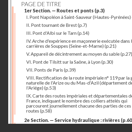
PAGE DE TITRE
1er Section. — Routes et ponts
(p.3)
I. Pont Napoléon à Saint-Sauveur (Hautes-Pyrénées)
II. Pont tournant de Brest
(p.7)
III. Pont d'Albi sur le Tarn
(p.14)
IV. Arche d'expérience en maçonnerie exécutée dans 
carrières de Souppes (Seine-et-Marne)
(p.21)
V. Appareil de décintrement au moyen du sable
(p.27
VI. Pont de Tilsitt sur la Saône, à Lyon
(p.30)
VII. Ponts de Paris
(p.39)
VIII. Rectification de la route impériale n° 119 par la
naturelle de l'Arize ou du Mas-d'Azil (département d
l'Ariége)
(p.53)
IX. Carte des routes impériales et départementales d
France, indiquant le nombre des colliers attelés qui
parcourent journellement chacune des parties de ces
routes
(p.58)
2e Section. — Service hydraulique : rivières
(p.60
I. Réservoir du Furens (Loire)
(p.60)
Droits réservés - CNAM