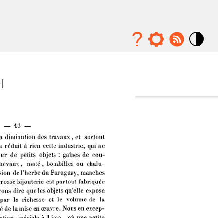
Mode
contraste
élévé