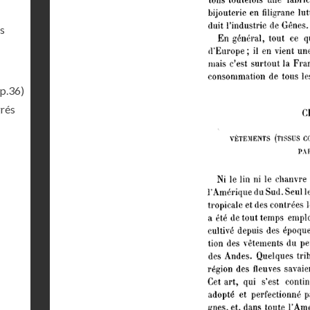
ts
p.36)
grés