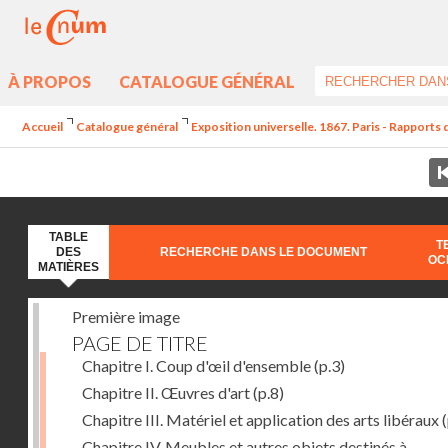
À PROPOS
CATALOGUE GÉNÉRAL
Accueil
Catalogue général
Exposition universelle. 1867. Paris - Rapports d
TABLE
T
DES
RECHERCHE DANS LE DOCUMENT
OC
MATIÈRES
Première image
PAGE DE TITRE
Chapitre I. Coup d'œil d'ensemble
(p.3)
Chapitre II. Œuvres d'art
(p.8)
Chapitre III. Matériel et application des arts libéraux
(
Chapitre IV. Meubles et autres objets destinés à