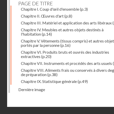
PAGE DE TITRE
Chapitre I. Coup d'œil d'ensemble
(p.3)
Chapitre II. Œuvres d'art
(p.8)
Chapitre III. Matériel et application des arts libéraux
(
Chapitre IV. Meubles et autres objets destinés à
l'habitation
(p.14)
Chapitre V. Vêtements (tissus compris) et autres obje
portés par la personne
(p.16)
Chapitre VI. Produits bruts et ouvrés des industries
extractives
(p.20)
Chapitre VII. Instruments et procédés des arts usuels
(
Chapitre VIII. Aliments frais ou conservés à divers de
de préparation
(p.38)
Chapitre IX. Statistique générale
(p.49)
Dernière image
Droits réservés - CNAM