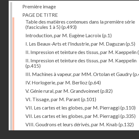
Première image
PAGE DE TITRE
Table des matières contenues dans la première série
(fascicules 1 à 5)
(p.493)
Introduction, par M. Eugène Lacroix
(p.1)
I. Les Beaux-Arts et l'Industrie, par M. Daguzan
(p.5)
II. Impression et teinture des tissus, par M. Kaeppelin
(
II. Impression et teinture des tissus, par M. Kaeppelin
(p.415)
III. Machines à vapeur, par MM. Ortolan et Gaudry
(p.
IV. Horlogerie, par M. Berlioz
(p.64)
V. Génie rural, par M. Grandvoinnet
(p.82)
VI. Tissage, par M. Parant
(p.101)
VII. Les cartes et les globes, par M. Pierraggi
(p.110)
VII. Les cartes et les globes, par M. Pierraggi
(p.335)
VIII. Goudrons et leurs dérivés, par M. Knab
(p.132)
IX. Constructions civiles, par M. Puteaux
(p.158)
Droits réservés - CNAM