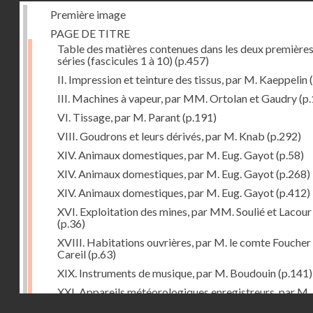
Première image
PAGE DE TITRE
Table des matières contenues dans les deux première
séries (fascicules 1 à 10)
(p.457)
II. Impression et teinture des tissus, par M. Kaeppelin
(
III. Machines à vapeur, par MM. Ortolan et Gaudry
(p.
VI. Tissage, par M. Parant
(p.191)
VIII. Goudrons et leurs dérivés, par M. Knab
(p.292)
XIV. Animaux domestiques, par M. Eug. Gayot
(p.58)
XIV. Animaux domestiques, par M. Eug. Gayot
(p.268)
XIV. Animaux domestiques, par M. Eug. Gayot
(p.412)
XVI. Exploitation des mines, par MM. Soulié et Lacour
(p.36)
XVIII. Habitations ouvrières, par M. le comte Foucher
Careil
(p.63)
XIX. Instruments de musique, par M. Boudouin
(p.141)
XXI. Appareils météorologiques enregistreurs, par M.
Droits réservés - CNAM
Pouriau
(p.312)