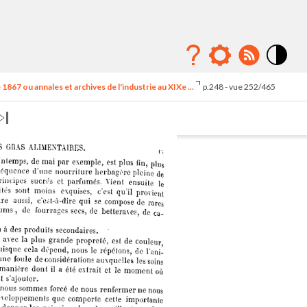
Mode
contraste
1867 ou annales et archives de l'industrie au XIXe ...
p.248 - vue 252/465
élévé