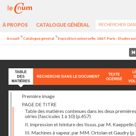
À PROPOS
CATALOGUE GÉNÉRAL
Accueil
Catalogue général
Exposition universelle. 1867. Paris - Etudes sur 
TABLE
L
TEXTE
DES
RECHERCHE DANS LE DOCUMENT
OCÉRISÉ
MATIÈRES
VO
Première image
PAGE DE TITRE
Table des matières contenues dans les deux première
séries (fascicules 1 à 10)
(p.457)
II. Impression et teinture des tissus, par M. Kaeppelin
(
III. Machines à vapeur, par MM. Ortolan et Gaudry
(p.