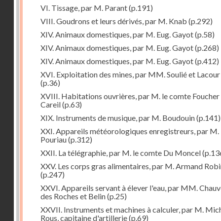
VI. Tissage, par M. Parant
(p.191)
VIII. Goudrons et leurs dérivés, par M. Knab
(p.292)
XIV. Animaux domestiques, par M. Eug. Gayot
(p.58)
XIV. Animaux domestiques, par M. Eug. Gayot
(p.268)
XIV. Animaux domestiques, par M. Eug. Gayot
(p.412)
XVI. Exploitation des mines, par MM. Soulié et Lacour
(p.36)
XVIII. Habitations ouvrières, par M. le comte Foucher
Careil
(p.63)
XIX. Instruments de musique, par M. Boudouin
(p.141)
XXI. Appareils météorologiques enregistreurs, par M.
Pouriau
(p.312)
XXII. La télégraphie, par M. le comte Du Moncel
(p.13
XXV. Les corps gras alimentaires, par M. Armand Rob
(p.247)
XXVI. Appareils servant à élever l'eau, par MM. Chau
des Roches et Belin
(p.25)
XXVII. Instruments et machines à calculer, par M. Mic
Rous, capitaine d'artillerie
(p.69)