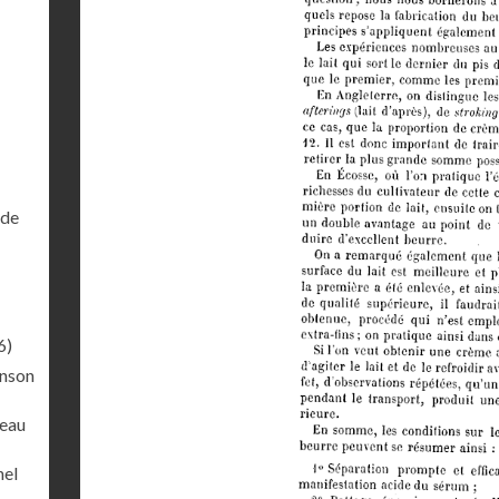
 de
6)
inson
veau
hel