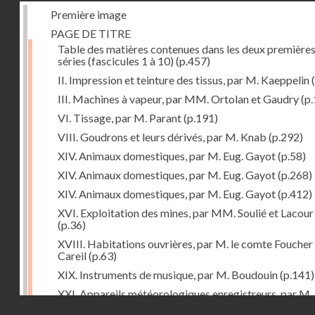
Première image
PAGE DE TITRE
Table des matières contenues dans les deux première
séries (fascicules 1 à 10)
(p.457)
II. Impression et teinture des tissus, par M. Kaeppelin
(
III. Machines à vapeur, par MM. Ortolan et Gaudry
(p.
VI. Tissage, par M. Parant
(p.191)
VIII. Goudrons et leurs dérivés, par M. Knab
(p.292)
XIV. Animaux domestiques, par M. Eug. Gayot
(p.58)
XIV. Animaux domestiques, par M. Eug. Gayot
(p.268)
XIV. Animaux domestiques, par M. Eug. Gayot
(p.412)
XVI. Exploitation des mines, par MM. Soulié et Lacour
(p.36)
XVIII. Habitations ouvrières, par M. le comte Foucher
Careil
(p.63)
XIX. Instruments de musique, par M. Boudouin
(p.141)
XXI. Appareils météorologiques enregistreurs, par M.
Droits réservés - CNAM
Pouriau
(p.312)