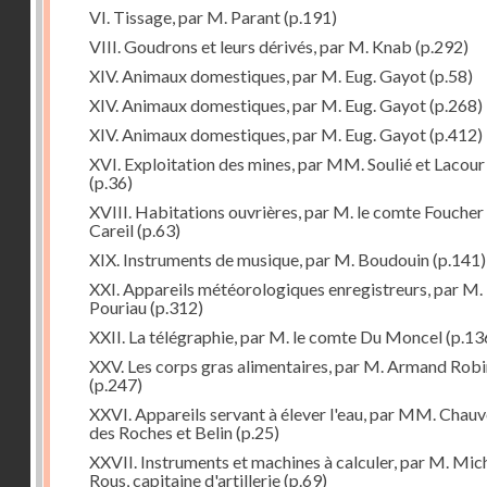
VI. Tissage, par M. Parant
(p.191)
VIII. Goudrons et leurs dérivés, par M. Knab
(p.292)
XIV. Animaux domestiques, par M. Eug. Gayot
(p.58)
XIV. Animaux domestiques, par M. Eug. Gayot
(p.268)
XIV. Animaux domestiques, par M. Eug. Gayot
(p.412)
XVI. Exploitation des mines, par MM. Soulié et Lacour
(p.36)
XVIII. Habitations ouvrières, par M. le comte Foucher
Careil
(p.63)
XIX. Instruments de musique, par M. Boudouin
(p.141)
XXI. Appareils météorologiques enregistreurs, par M.
Pouriau
(p.312)
XXII. La télégraphie, par M. le comte Du Moncel
(p.13
XXV. Les corps gras alimentaires, par M. Armand Rob
(p.247)
XXVI. Appareils servant à élever l'eau, par MM. Chau
des Roches et Belin
(p.25)
XXVII. Instruments et machines à calculer, par M. Mic
Rous, capitaine d'artillerie
(p.69)