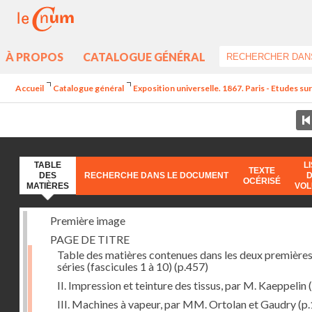
À PROPOS
CATALOGUE GÉNÉRAL
Accueil
Catalogue général
Exposition universelle. 1867. Paris - Etudes sur 
TABLE
L
TEXTE
DES
RECHERCHE DANS LE DOCUMENT
OCÉRISÉ
MATIÈRES
VO
Première image
PAGE DE TITRE
Table des matières contenues dans les deux première
séries (fascicules 1 à 10)
(p.457)
II. Impression et teinture des tissus, par M. Kaeppelin
(
III. Machines à vapeur, par MM. Ortolan et Gaudry
(p.