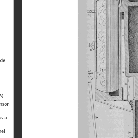
 de
6)
inson
veau
hel