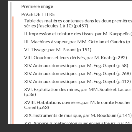
Première image
PAGE DE TITRE
Table des matières contenues dans les deux première
séries (fascicules 1 à 10)
(p.457)
II. Impression et teinture des tissus, par M. Kaeppelin
(
III. Machines à vapeur, par MM. Ortolan et Gaudry
(p.
VI. Tissage, par M. Parant
(p.191)
VIII. Goudrons et leurs dérivés, par M. Knab
(p.292)
XIV. Animaux domestiques, par M. Eug. Gayot
(p.58)
XIV. Animaux domestiques, par M. Eug. Gayot
(p.268)
XIV. Animaux domestiques, par M. Eug. Gayot
(p.412)
XVI. Exploitation des mines, par MM. Soulié et Lacour
(p.36)
XVIII. Habitations ouvrières, par M. le comte Foucher
Careil
(p.63)
XIX. Instruments de musique, par M. Boudouin
(p.141)
XXI. Appareils météorologiques enregistreurs, par M.
Droits réservés - CNAM
Pouriau
(p.312)