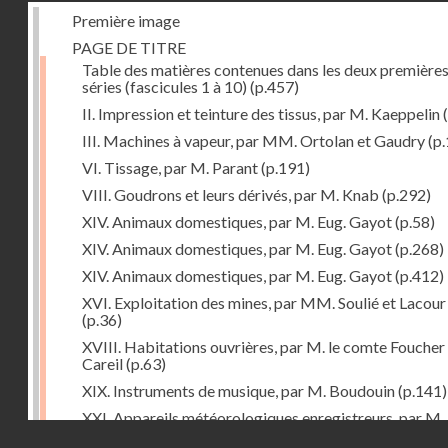
Première image
PAGE DE TITRE
Table des matières contenues dans les deux première
séries (fascicules 1 à 10)
(p.457)
II. Impression et teinture des tissus, par M. Kaeppelin
(
III. Machines à vapeur, par MM. Ortolan et Gaudry
(p.
VI. Tissage, par M. Parant
(p.191)
VIII. Goudrons et leurs dérivés, par M. Knab
(p.292)
XIV. Animaux domestiques, par M. Eug. Gayot
(p.58)
XIV. Animaux domestiques, par M. Eug. Gayot
(p.268)
XIV. Animaux domestiques, par M. Eug. Gayot
(p.412)
XVI. Exploitation des mines, par MM. Soulié et Lacour
(p.36)
XVIII. Habitations ouvrières, par M. le comte Foucher
Careil
(p.63)
XIX. Instruments de musique, par M. Boudouin
(p.141)
XXI. Appareils météorologiques enregistreurs, par M.
Droits réservés - CNAM
Pouriau
(p.312)