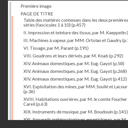
Première image
PAGE DE TITRE
Table des matières contenues dans les deux première
séries (fascicules 1 à 10)
(p.457)
II. Impression et teinture des tissus, par M. Kaeppelin
(
III. Machines à vapeur, par MM. Ortolan et Gaudry
(p.
VI. Tissage, par M. Parant
(p.191)
VIII. Goudrons et leurs dérivés, par M. Knab
(p.292)
XIV. Animaux domestiques, par M. Eug. Gayot
(p.58)
XIV. Animaux domestiques, par M. Eug. Gayot
(p.268)
XIV. Animaux domestiques, par M. Eug. Gayot
(p.412)
XVI. Exploitation des mines, par MM. Soulié et Lacour
(p.36)
XVIII. Habitations ouvrières, par M. le comte Foucher
Careil
(p.63)
XIX. Instruments de musique, par M. Boudouin
(p.141)
XXI. Appareils météorologiques enregistreurs, par M.
Droits réservés - CNAM
Pouriau
(p.312)