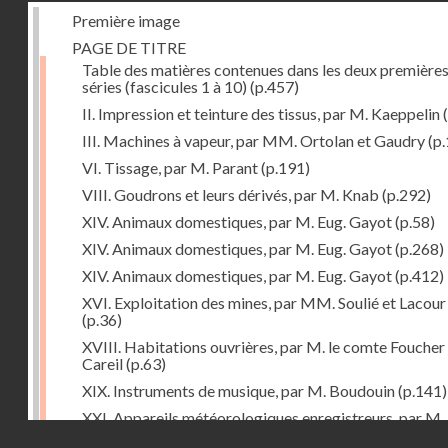
Première image
PAGE DE TITRE
Table des matières contenues dans les deux première
séries (fascicules 1 à 10)
(p.457)
II. Impression et teinture des tissus, par M. Kaeppelin
(
III. Machines à vapeur, par MM. Ortolan et Gaudry
(p.
VI. Tissage, par M. Parant
(p.191)
VIII. Goudrons et leurs dérivés, par M. Knab
(p.292)
XIV. Animaux domestiques, par M. Eug. Gayot
(p.58)
XIV. Animaux domestiques, par M. Eug. Gayot
(p.268)
XIV. Animaux domestiques, par M. Eug. Gayot
(p.412)
XVI. Exploitation des mines, par MM. Soulié et Lacour
(p.36)
XVIII. Habitations ouvrières, par M. le comte Foucher
Careil
(p.63)
XIX. Instruments de musique, par M. Boudouin
(p.141)
XXI. Appareils météorologiques enregistreurs, par M.
Droits réservés - CNAM
Pouriau
(p.312)