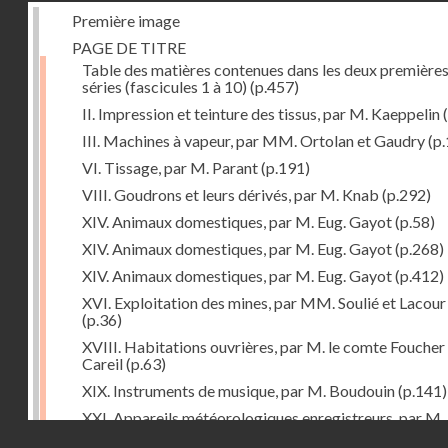
Première image
PAGE DE TITRE
Table des matières contenues dans les deux première
séries (fascicules 1 à 10)
(p.457)
II. Impression et teinture des tissus, par M. Kaeppelin
(
III. Machines à vapeur, par MM. Ortolan et Gaudry
(p.
VI. Tissage, par M. Parant
(p.191)
VIII. Goudrons et leurs dérivés, par M. Knab
(p.292)
XIV. Animaux domestiques, par M. Eug. Gayot
(p.58)
XIV. Animaux domestiques, par M. Eug. Gayot
(p.268)
XIV. Animaux domestiques, par M. Eug. Gayot
(p.412)
XVI. Exploitation des mines, par MM. Soulié et Lacour
(p.36)
XVIII. Habitations ouvrières, par M. le comte Foucher
Careil
(p.63)
XIX. Instruments de musique, par M. Boudouin
(p.141)
XXI. Appareils météorologiques enregistreurs, par M.
Droits réservés - CNAM
Pouriau
(p.312)