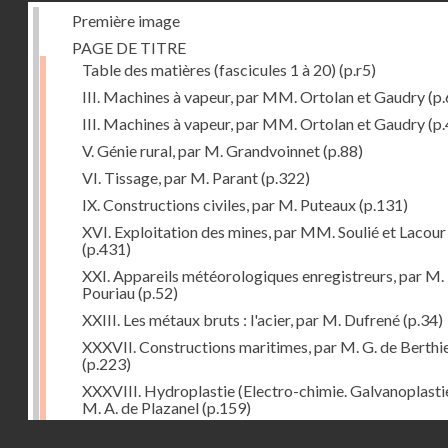
Première image
PAGE DE TITRE
Table des matières (fascicules 1 à 20)
(p.r5)
III. Machines à vapeur, par MM. Ortolan et Gaudry
(p.
III. Machines à vapeur, par MM. Ortolan et Gaudry
(p.
V. Génie rural, par M. Grandvoinnet
(p.88)
VI. Tissage, par M. Parant
(p.322)
IX. Constructions civiles, par M. Puteaux
(p.131)
XVI. Exploitation des mines, par MM. Soulié et Lacour
(p.431)
XXI. Appareils météorologiques enregistreurs, par M.
Pouriau
(p.52)
XXIII. Les métaux bruts : l'acier, par M. Dufrené
(p.34)
XXXVII. Constructions maritimes, par M. G. de Berthi
(p.223)
XXXVIII. Hydroplastie (Electro-chimie. Galvanoplastie
M. A. de Plazanel
(p.159)
Droits réservés - CNAM
XLII. L'Orient, par M. B.-J. Dufour
(p.303)