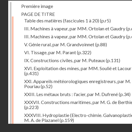
Première image
PAGE DE TITRE
Table des matières (fascicules 1 à 20)
(p.r5)
III. Machines à vapeur, par MM. Ortolan et Gaudry
(p.
III. Machines à vapeur, par MM. Ortolan et Gaudry
(p.
V. Génie rural, par M. Grandvoinnet
(p.88)
VI. Tissage, par M. Parant
(p.322)
IX. Constructions civiles, par M. Puteaux
(p.131)
XVI. Exploitation des mines, par MM. Soulié et Lacour
(p.431)
XXI. Appareils météorologiques enregistreurs, par M.
Pouriau
(p.52)
XXIII. Les métaux bruts : l'acier, par M. Dufrené
(p.34)
XXXVII. Constructions maritimes, par M. G. de Berthi
(p.223)
XXXVIII. Hydroplastie (Electro-chimie. Galvanoplastie
M. A. de Plazanel
(p.159)
Droits réservés - CNAM
XLII. L'Orient, par M. B.-J. Dufour
(p.303)