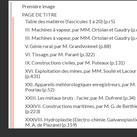
Première image
PAGE DE TITRE
Table des matières (fascicules 1 à 20)
(p.r5)
III. Machines à vapeur, par MM. Ortolan et Gaudry
(p.
III. Machines à vapeur, par MM. Ortolan et Gaudry
(p.
V. Génie rural, par M. Grandvoinnet
(p.88)
VI. Tissage, par M. Parant
(p.322)
IX. Constructions civiles, par M. Puteaux
(p.131)
XVI. Exploitation des mines, par MM. Soulié et Lacour
(p.431)
XXI. Appareils météorologiques enregistreurs, par M.
Pouriau
(p.52)
XXIII. Les métaux bruts : l'acier, par M. Dufrené
(p.34)
XXXVII. Constructions maritimes, par M. G. de Berthi
(p.223)
XXXVIII. Hydroplastie (Electro-chimie. Galvanoplastie
M. A. de Plazanel
(p.159)
Droits réservés - CNAM
XLII. L'Orient, par M. B.-J. Dufour
(p.303)