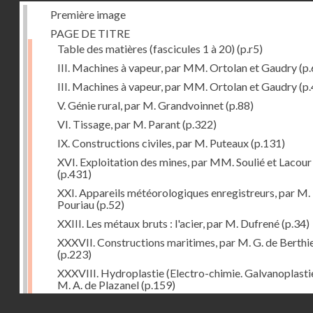
Première image
PAGE DE TITRE
Table des matières (fascicules 1 à 20)
(p.r5)
III. Machines à vapeur, par MM. Ortolan et Gaudry
(p.
III. Machines à vapeur, par MM. Ortolan et Gaudry
(p.
V. Génie rural, par M. Grandvoinnet
(p.88)
VI. Tissage, par M. Parant
(p.322)
IX. Constructions civiles, par M. Puteaux
(p.131)
XVI. Exploitation des mines, par MM. Soulié et Lacour
(p.431)
XXI. Appareils météorologiques enregistreurs, par M.
Pouriau
(p.52)
XXIII. Les métaux bruts : l'acier, par M. Dufrené
(p.34)
XXXVII. Constructions maritimes, par M. G. de Berthi
(p.223)
XXXVIII. Hydroplastie (Electro-chimie. Galvanoplastie
M. A. de Plazanel
(p.159)
Droits réservés - CNAM
XLII. L'Orient, par M. B.-J. Dufour
(p.303)