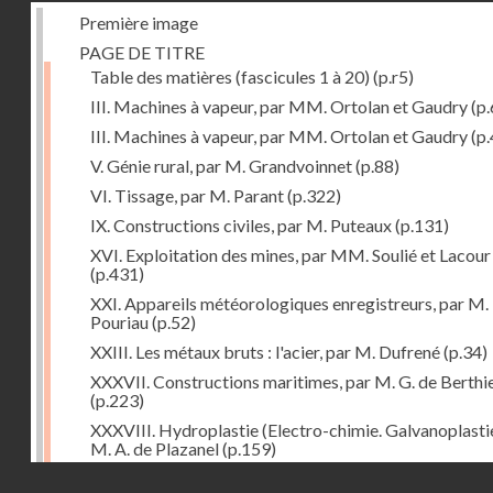
Première image
PAGE DE TITRE
Table des matières (fascicules 1 à 20)
(p.r5)
III. Machines à vapeur, par MM. Ortolan et Gaudry
(p.
III. Machines à vapeur, par MM. Ortolan et Gaudry
(p.
V. Génie rural, par M. Grandvoinnet
(p.88)
VI. Tissage, par M. Parant
(p.322)
IX. Constructions civiles, par M. Puteaux
(p.131)
XVI. Exploitation des mines, par MM. Soulié et Lacour
(p.431)
XXI. Appareils météorologiques enregistreurs, par M.
Pouriau
(p.52)
XXIII. Les métaux bruts : l'acier, par M. Dufrené
(p.34)
XXXVII. Constructions maritimes, par M. G. de Berthi
(p.223)
XXXVIII. Hydroplastie (Electro-chimie. Galvanoplastie
M. A. de Plazanel
(p.159)
Droits réservés - CNAM
XLII. L'Orient, par M. B.-J. Dufour
(p.303)