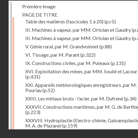
Première image
PAGE DE TITRE
Table des matières (fascicules 1 à 20)
(p.r5)
III. Machines à vapeur, par MM. Ortolan et Gaudry
(p.
III. Machines à vapeur, par MM. Ortolan et Gaudry
(p.
V. Génie rural, par M. Grandvoinnet
(p.88)
VI. Tissage, par M. Parant
(p.322)
IX. Constructions civiles, par M. Puteaux
(p.131)
XVI. Exploitation des mines, par MM. Soulié et Lacour
(p.431)
XXI. Appareils météorologiques enregistreurs, par M.
Pouriau
(p.52)
XXIII. Les métaux bruts : l'acier, par M. Dufrené
(p.34)
XXXVII. Constructions maritimes, par M. G. de Berthi
(p.223)
XXXVIII. Hydroplastie (Electro-chimie. Galvanoplastie
M. A. de Plazanel
(p.159)
Droits réservés - CNAM
XLII. L'Orient, par M. B.-J. Dufour
(p.303)