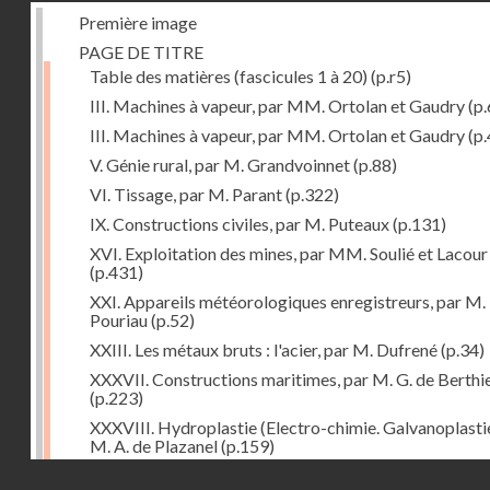
Première image
PAGE DE TITRE
Table des matières (fascicules 1 à 20)
(p.r5)
III. Machines à vapeur, par MM. Ortolan et Gaudry
(p.
III. Machines à vapeur, par MM. Ortolan et Gaudry
(p.
V. Génie rural, par M. Grandvoinnet
(p.88)
VI. Tissage, par M. Parant
(p.322)
IX. Constructions civiles, par M. Puteaux
(p.131)
XVI. Exploitation des mines, par MM. Soulié et Lacour
(p.431)
XXI. Appareils météorologiques enregistreurs, par M.
Pouriau
(p.52)
XXIII. Les métaux bruts : l'acier, par M. Dufrené
(p.34)
XXXVII. Constructions maritimes, par M. G. de Berthi
(p.223)
XXXVIII. Hydroplastie (Electro-chimie. Galvanoplastie
M. A. de Plazanel
(p.159)
Droits réservés - CNAM
XLII. L'Orient, par M. B.-J. Dufour
(p.303)