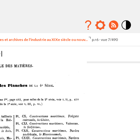
Mode
contraste
s et archives de l'industrie au XIXe siècle ou nouv...
p.r6 - vue 7/490
élévé