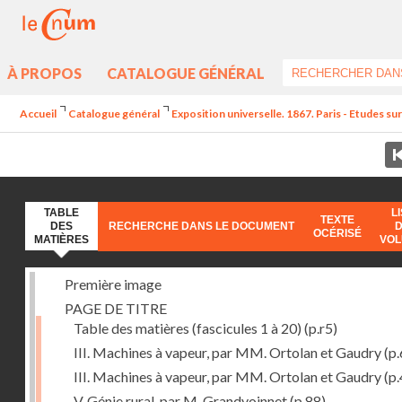
À PROPOS
CATALOGUE GÉNÉRAL
Accueil
Catalogue général
Exposition universelle. 1867. Paris - Etudes sur 
TABLE
L
TEXTE
DES
RECHERCHE DANS LE DOCUMENT
OCÉRISÉ
MATIÈRES
VO
Première image
PAGE DE TITRE
Table des matières (fascicules 1 à 20)
(p.r5)
III. Machines à vapeur, par MM. Ortolan et Gaudry
(p.
III. Machines à vapeur, par MM. Ortolan et Gaudry
(p.
V. Génie rural, par M. Grandvoinnet
(p.88)