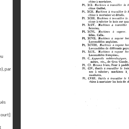
eu
), par
uès
court]
t