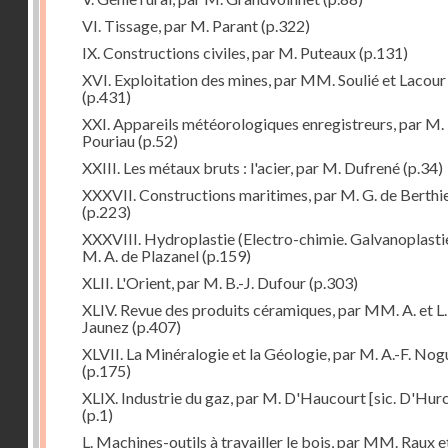
VI. Tissage, par M. Parant
(p.322)
IX. Constructions civiles, par M. Puteaux
(p.131)
XVI. Exploitation des mines, par MM. Soulié et Lacour
(p.431)
XXI. Appareils météorologiques enregistreurs, par M.
Pouriau
(p.52)
XXIII. Les métaux bruts : l'acier, par M. Dufrené
(p.34)
XXXVII. Constructions maritimes, par M. G. de Berthi
(p.223)
XXXVIII. Hydroplastie (Electro-chimie. Galvanoplastie
M. A. de Plazanel
(p.159)
XLII. L'Orient, par M. B.-J. Dufour
(p.303)
XLIV. Revue des produits céramiques, par MM. A. et L.
Jaunez
(p.407)
XLVII. La Minéralogie et la Géologie, par M. A.-F. Nog
(p.175)
XLIX. Industrie du gaz, par M. D'Haucourt [sic. D'Hur
(p.1)
L. Machines-outils à travailler le bois, par MM. Raux e