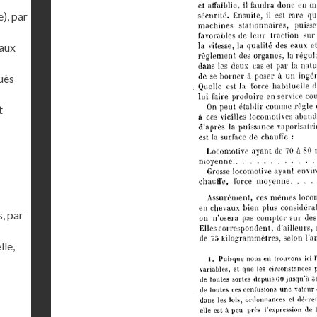
), par
Raux
uès
t
, par
lle,