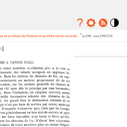
Mode
contraste
 et archives de l'industrie au XIXe siècle nouvell...
p.298 - vue 299/576
élévé