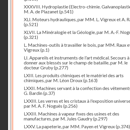
XXXVIII. Hydroplastie (Electro-chimie. Galvanoplastie
M. A. de Plazanet
(p.541)
XLI. Moteurs hydrauliques, par MM. L. Vigreux et A. 
(p.521)
XLVII. La Minéralogie et la Géologie, par M. A.-F. Nog
(p.321)
L. Machines-outils à travailler le bois, par MM. Raux e
Vigreux
(p.1)
LI. Appareils et instruments de l'art médical. Secours à
donner aux blessés sur le champ de bataille, par M. le
docteur Gruby
(p.277)
LXIII. Les produits chimiques et le matériel des arts
chimiques, par M. Léon Droux
(p.163)
LXXII. Machines servant à la confection des vêtements
G. Bardin
(p.37)
LXXIII. Les verres et les cristaux à l'exposition universe
par M. A. F. Noguès
(p.256)
LXXIII. Machines à vapeur fixes des usines et des
manufactures, par M. Jules Gaudry
(p.297)
LXXV. La papeterie, par MM. Payen et Vigreux
(p.374)