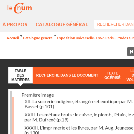
À PROPOS
CATALOGUE GÉNÉRAL
Accueil
Catalogue général
Exposition universelle. 1867. Paris - Etudes sur 
TABLE
L
TEXTE
DES
RECHERCHE DANS LE DOCUMENT
OCÉRISÉ
MATIÈRES
VO
Première image
XII. La sucrerie indigène, étrangère et exotique par M.
Basset
(p.101)
XXIII. Les métaux bruts : le cuivre, le plomb, l'étain, le z
par M. Dufrené
(p.19)
XXXIII. L'imprimerie et les livres, par M. Aug. Jeunesse
(p.130)