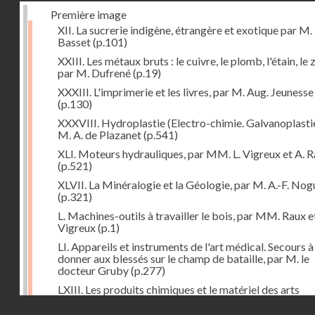
Première image
XII. La sucrerie indigène, étrangère et exotique par M.
Basset
(p.101)
XXIII. Les métaux bruts : le cuivre, le plomb, l'étain, le z
par M. Dufrené
(p.19)
XXXIII. L'imprimerie et les livres, par M. Aug. Jeunesse
(p.130)
XXXVIII. Hydroplastie (Electro-chimie. Galvanoplastie
M. A. de Plazanet
(p.541)
XLI. Moteurs hydrauliques, par MM. L. Vigreux et A. 
(p.521)
XLVII. La Minéralogie et la Géologie, par M. A.-F. Nog
(p.321)
L. Machines-outils à travailler le bois, par MM. Raux e
Vigreux
(p.1)
LI. Appareils et instruments de l'art médical. Secours à
donner aux blessés sur le champ de bataille, par M. le
docteur Gruby
(p.277)
LXIII. Les produits chimiques et le matériel des arts
chimiques, par M. Léon Droux
(p.163)
Droits réservés - CNAM