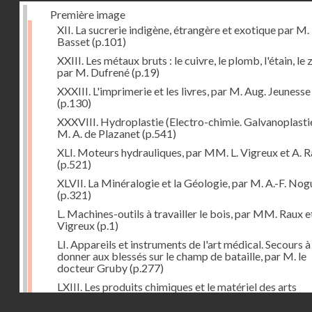
Première image
XII. La sucrerie indigène, étrangère et exotique par M.
Basset
(p.101)
XXIII. Les métaux bruts : le cuivre, le plomb, l'étain, le z
par M. Dufrené
(p.19)
XXXIII. L'imprimerie et les livres, par M. Aug. Jeunesse
(p.130)
XXXVIII. Hydroplastie (Electro-chimie. Galvanoplastie
M. A. de Plazanet
(p.541)
XLI. Moteurs hydrauliques, par MM. L. Vigreux et A. 
(p.521)
XLVII. La Minéralogie et la Géologie, par M. A.-F. Nog
(p.321)
L. Machines-outils à travailler le bois, par MM. Raux e
Vigreux
(p.1)
LI. Appareils et instruments de l'art médical. Secours à
donner aux blessés sur le champ de bataille, par M. le
docteur Gruby
(p.277)
LXIII. Les produits chimiques et le matériel des arts
chimiques, par M. Léon Droux
(p.163)
Droits réservés - CNAM