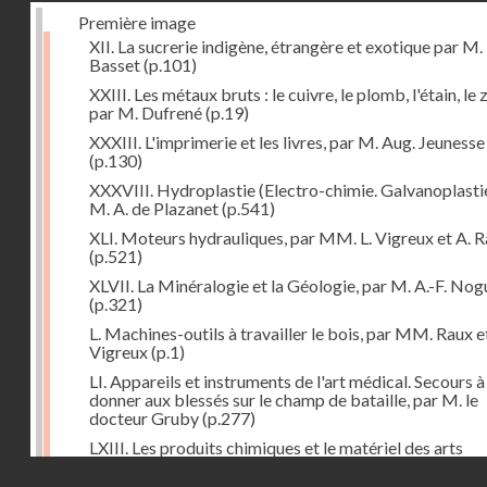
Première image
XII. La sucrerie indigène, étrangère et exotique par M.
Basset
(p.101)
XXIII. Les métaux bruts : le cuivre, le plomb, l'étain, le z
par M. Dufrené
(p.19)
XXXIII. L'imprimerie et les livres, par M. Aug. Jeunesse
(p.130)
XXXVIII. Hydroplastie (Electro-chimie. Galvanoplastie
M. A. de Plazanet
(p.541)
XLI. Moteurs hydrauliques, par MM. L. Vigreux et A. 
(p.521)
XLVII. La Minéralogie et la Géologie, par M. A.-F. Nog
(p.321)
L. Machines-outils à travailler le bois, par MM. Raux e
Vigreux
(p.1)
LI. Appareils et instruments de l'art médical. Secours à
donner aux blessés sur le champ de bataille, par M. le
docteur Gruby
(p.277)
LXIII. Les produits chimiques et le matériel des arts
chimiques, par M. Léon Droux
(p.163)
Droits réservés - CNAM