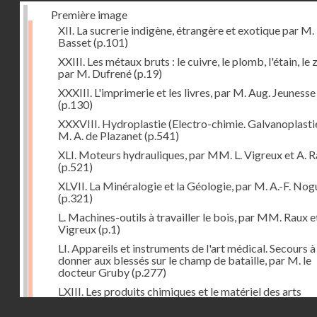
Première image
XII. La sucrerie indigène, étrangère et exotique par M.
Basset
(p.101)
XXIII. Les métaux bruts : le cuivre, le plomb, l'étain, le z
par M. Dufrené
(p.19)
XXXIII. L'imprimerie et les livres, par M. Aug. Jeunesse
(p.130)
XXXVIII. Hydroplastie (Electro-chimie. Galvanoplastie
M. A. de Plazanet
(p.541)
XLI. Moteurs hydrauliques, par MM. L. Vigreux et A. 
(p.521)
XLVII. La Minéralogie et la Géologie, par M. A.-F. Nog
(p.321)
L. Machines-outils à travailler le bois, par MM. Raux e
Vigreux
(p.1)
LI. Appareils et instruments de l'art médical. Secours à
donner aux blessés sur le champ de bataille, par M. le
docteur Gruby
(p.277)
LXIII. Les produits chimiques et le matériel des arts
chimiques, par M. Léon Droux
(p.163)
Droits réservés - CNAM