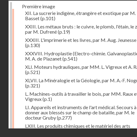
Première image
XII. La sucrerie indigène, étrangère et exotique par M.
Basset
(p.101)
XXIII. Les métaux bruts : le cuivre, le plomb, l'étain, le z
par M. Dufrené
(p.19)
XXXIII. L'imprimerie et les livres, par M. Aug. Jeunesse
(p.130)
XXXVIII. Hydroplastie (Electro-chimie. Galvanoplastie
M. A. de Plazanet
(p.541)
XLI. Moteurs hydrauliques, par MM. L. Vigreux et A. 
(p.521)
XLVII. La Minéralogie et la Géologie, par M. A.-F. Nog
(p.321)
L. Machines-outils à travailler le bois, par MM. Raux e
Vigreux
(p.1)
LI. Appareils et instruments de l'art médical. Secours à
donner aux blessés sur le champ de bataille, par M. le
docteur Gruby
(p.277)
LXIII. Les produits chimiques et le matériel des arts
chimiques, par M. Léon Droux
(p.163)
Droits réservés - CNAM