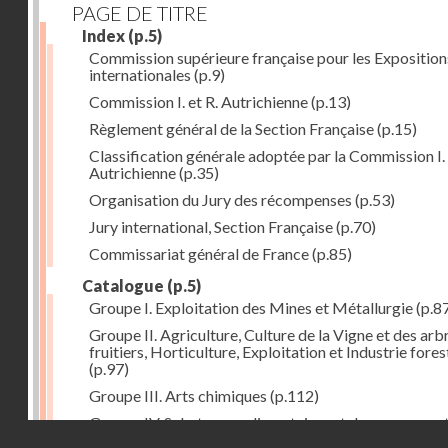
PAGE DE TITRE
Index
(p.5)
Commission supérieure française pour les Exposition
internationales
(p.9)
Commission I. et R. Autrichienne
(p.13)
Règlement général de la Section Française
(p.15)
Classification générale adoptée par la Commission I. 
Autrichienne
(p.35)
Organisation du Jury des récompenses
(p.53)
Jury international, Section Française
(p.70)
Commissariat général de France
(p.85)
Catalogue
(p.5)
Groupe I. Exploitation des Mines et Métallurgie
(p.8
Groupe II. Agriculture, Culture de la Vigne et des arb
fruitiers, Horticulture, Exploitation et Industrie fores
(p.97)
Groupe III. Arts chimiques
(p.112)
Groupe IV. Substances alimentaires et de consomma
Droits réservés - CNAM
comme produits de l'industrie
(p.141)