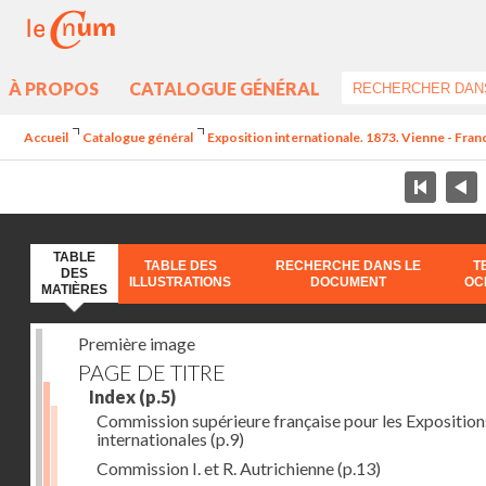
À PROPOS
CATALOGUE GÉNÉRAL
Accueil
Catalogue général
Exposition internationale. 1873. Vienne - Franc
TABLE
TABLE DES
RECHERCHE DANS LE
T
DES
ILLUSTRATIONS
DOCUMENT
OC
MATIÈRES
Première image
PAGE DE TITRE
Index
(p.5)
Commission supérieure française pour les Exposition
internationales
(p.9)
Commission I. et R. Autrichienne
(p.13)