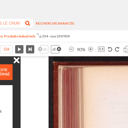
RECHERCHE AVANCÉE
e. Produits industriels
p.334 - vue 339/909
90%
EXTE
ÉRISÉ
s