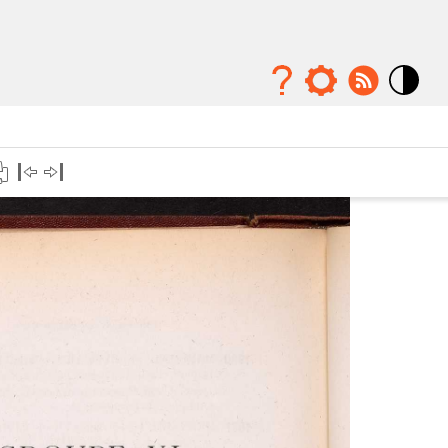
Mode
contraste
élévé