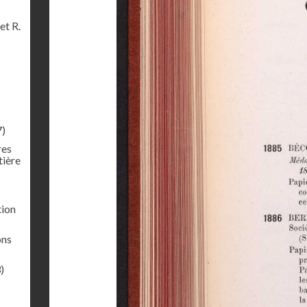
et R.
7)
res
tière
tion
ons
)