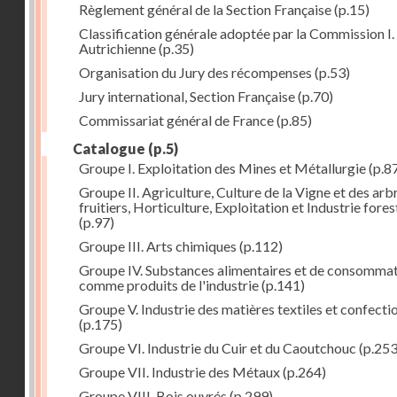
Règlement général de la Section Française
(p.15)
Classification générale adoptée par la Commission I. 
Autrichienne
(p.35)
Organisation du Jury des récompenses
(p.53)
Jury international, Section Française
(p.70)
Commissariat général de France
(p.85)
Catalogue
(p.5)
Groupe I. Exploitation des Mines et Métallurgie
(p.8
Groupe II. Agriculture, Culture de la Vigne et des arb
fruitiers, Horticulture, Exploitation et Industrie fores
(p.97)
Groupe III. Arts chimiques
(p.112)
Groupe IV. Substances alimentaires et de consomma
comme produits de l'industrie
(p.141)
Groupe V. Industrie des matières textiles et confecti
(p.175)
Groupe VI. Industrie du Cuir et du Caoutchouc
(p.253
Groupe VII. Industrie des Métaux
(p.264)
Groupe VIII. Bois ouvrés
(p.299)