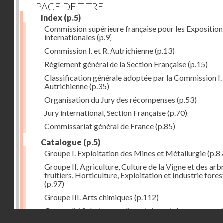
PAGE DE TITRE
Index
(p.5)
Commission supérieure française pour les Exposition
internationales
(p.9)
Commission I. et R. Autrichienne
(p.13)
Règlement général de la Section Française
(p.15)
Classification générale adoptée par la Commission I. 
Autrichienne
(p.35)
Organisation du Jury des récompenses
(p.53)
Jury international, Section Française
(p.70)
Commissariat général de France
(p.85)
Catalogue
(p.5)
Groupe I. Exploitation des Mines et Métallurgie
(p.8
Groupe II. Agriculture, Culture de la Vigne et des arb
fruitiers, Horticulture, Exploitation et Industrie fores
(p.97)
Groupe III. Arts chimiques
(p.112)
Groupe IV. Substances alimentaires et de consomma
Droits réservés - CNAM
comme produits de l'industrie
(p.141)