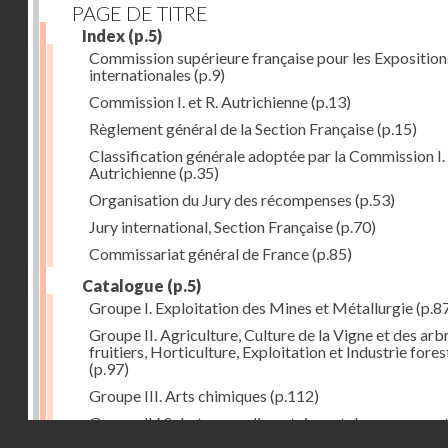
PAGE DE TITRE
Index
(p.5)
Commission supérieure française pour les Exposition
internationales
(p.9)
Commission I. et R. Autrichienne
(p.13)
Règlement général de la Section Française
(p.15)
Classification générale adoptée par la Commission I. 
Autrichienne
(p.35)
Organisation du Jury des récompenses
(p.53)
Jury international, Section Française
(p.70)
Commissariat général de France
(p.85)
Catalogue
(p.5)
Groupe I. Exploitation des Mines et Métallurgie
(p.8
Groupe II. Agriculture, Culture de la Vigne et des arb
fruitiers, Horticulture, Exploitation et Industrie fores
(p.97)
Groupe III. Arts chimiques
(p.112)
Groupe IV. Substances alimentaires et de consomma
Droits réservés - CNAM
comme produits de l'industrie
(p.141)