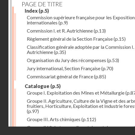
PAGE DE TITRE
Index
(p.5)
Commission supérieure française pour les Exposition
internationales
(p.9)
Commission I. et R. Autrichienne
(p.13)
Règlement général de la Section Française
(p.15)
Classification générale adoptée par la Commission I. 
Autrichienne
(p.35)
Organisation du Jury des récompenses
(p.53)
Jury international, Section Française
(p.70)
Commissariat général de France
(p.85)
Catalogue
(p.5)
Groupe I. Exploitation des Mines et Métallurgie
(p.8
Groupe II. Agriculture, Culture de la Vigne et des arb
fruitiers, Horticulture, Exploitation et Industrie fores
(p.97)
Groupe III. Arts chimiques
(p.112)
Groupe IV. Substances alimentaires et de consomma
Droits réservés - CNAM
comme produits de l'industrie
(p.141)