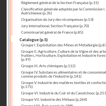
Règlement général de la Section Française
(p.15)
Classification générale adoptée par la Commission I. 
Autrichienne
(p.35)
Organisation du Jury des récompenses
(p.53)
Jury international, Section Française
(p.70)
Commissariat général de France
(p.85)
Catalogue
(p.5)
Groupe I. Exploitation des Mines et Métallurgie
(p.8
Groupe II. Agriculture, Culture de la Vigne et des arb
fruitiers, Horticulture, Exploitation et Industrie fores
(p.97)
Groupe III. Arts chimiques
(p.112)
Groupe IV. Substances alimentaires et de consomma
comme produits de l'industrie
(p.141)
Groupe V. Industrie des matières textiles et confecti
(p.175)
Groupe VI. Industrie du Cuir et du Caoutchouc
(p.253
Groupe VII. Industrie des Métaux
(p.264)
Groupe VIII. Bois ouvrés
(p.299)