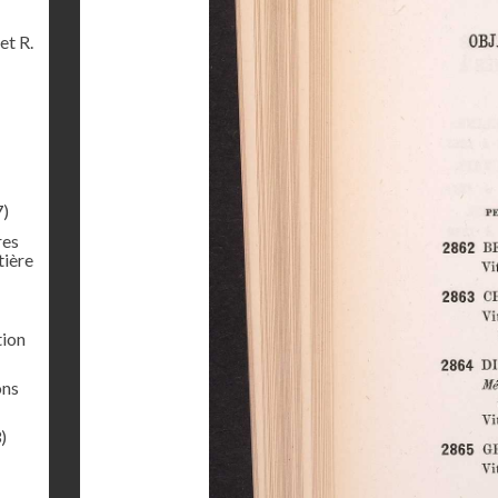
et R.
7)
res
tière
tion
ons
)