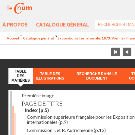
À PROPOS
CATALOGUE GÉNÉRAL
Accueil
Catalogue général
Exposition internationale. 1873. Vienne - Franc
TABLE
TABLE DES
RECHERCHE DANS LE
T
DES
ILLUSTRATIONS
DOCUMENT
OC
MATIÈRES
Première image
PAGE DE TITRE
Index
(p.5)
Commission supérieure française pour les Exposition
internationales
(p.9)
Commission I. et R. Autrichienne
(p.13)