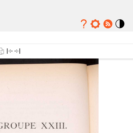
Mode
contraste
élévé