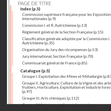
PAGE DE TITRE
Index
(p.5)
Commission supérieure française pour les Exposition
internationales
(p.9)
Commission I. et R. Autrichienne
(p.13)
Règlement général de la Section Française
(p.15)
Classification générale adoptée par la Commission I. 
Autrichienne
(p.35)
Organisation du Jury des récompenses
(p.53)
Jury international, Section Française
(p.70)
Commissariat général de France
(p.85)
Catalogue
(p.5)
Groupe I. Exploitation des Mines et Métallurgie
(p.8
Groupe II. Agriculture, Culture de la Vigne et des arb
fruitiers, Horticulture, Exploitation et Industrie fores
(p.97)
Groupe III. Arts chimiques
(p.112)
Groupe IV. Substances alimentaires et de consomma
Droits réservés - CNAM
comme produits de l'industrie
(p.141)