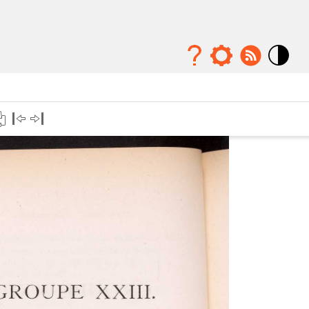
Mode
contraste
élévé