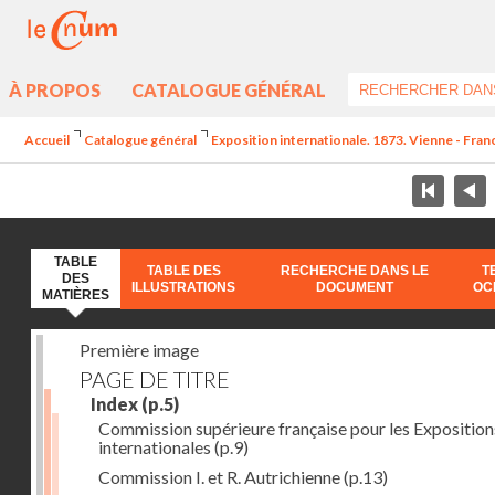
À PROPOS
CATALOGUE GÉNÉRAL
Accueil
Catalogue général
Exposition internationale. 1873. Vienne - Franc
TABLE
TABLE DES
RECHERCHE DANS LE
T
DES
ILLUSTRATIONS
DOCUMENT
OC
MATIÈRES
Première image
PAGE DE TITRE
Index
(p.5)
Commission supérieure française pour les Exposition
internationales
(p.9)
Commission I. et R. Autrichienne
(p.13)