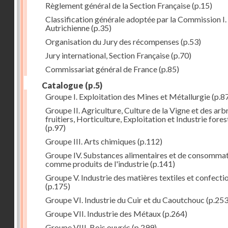
Règlement général de la Section Française
(p.15)
Classification générale adoptée par la Commission I. 
Autrichienne
(p.35)
Organisation du Jury des récompenses
(p.53)
Jury international, Section Française
(p.70)
Commissariat général de France
(p.85)
Catalogue
(p.5)
Groupe I. Exploitation des Mines et Métallurgie
(p.8
Groupe II. Agriculture, Culture de la Vigne et des arb
fruitiers, Horticulture, Exploitation et Industrie fores
(p.97)
Groupe III. Arts chimiques
(p.112)
Groupe IV. Substances alimentaires et de consomma
comme produits de l'industrie
(p.141)
Groupe V. Industrie des matières textiles et confecti
(p.175)
Groupe VI. Industrie du Cuir et du Caoutchouc
(p.253
Groupe VII. Industrie des Métaux
(p.264)
Groupe VIII. Bois ouvrés
(p.299)