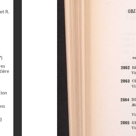
et R.
7)
res
tière
tion
ons
)