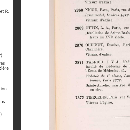
et R.
7)
res
tière
tion
ons
)