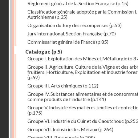
Règlement général de la Section Française
(p.15)
Classification générale adoptée par la Commission I. 
Autrichienne
(p.35)
Organisation du Jury des récompenses
(p.53)
Jury international, Section Française
(p.70)
Commissariat général de France
(p.85)
Catalogue
(p.5)
Groupe I. Exploitation des Mines et Métallurgie
(p.8
Groupe II. Agriculture, Culture de la Vigne et des arb
fruitiers, Horticulture, Exploitation et Industrie fores
(p.97)
Groupe III. Arts chimiques
(p.112)
Groupe IV. Substances alimentaires et de consomma
comme produits de l'industrie
(p.141)
Groupe V. Industrie des matières textiles et confecti
(p.175)
Groupe VI. Industrie du Cuir et du Caoutchouc
(p.253
Groupe VII. Industrie des Métaux
(p.264)
Groupe VIII. Bois ouvrés
(p.299)