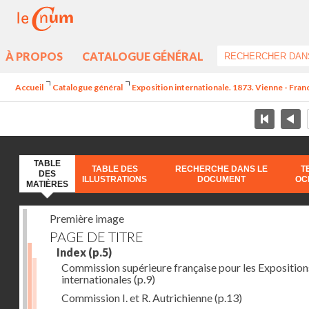
À PROPOS
CATALOGUE GÉNÉRAL
Accueil
Catalogue général
Exposition internationale. 1873. Vienne - Franc
TABLE
TABLE DES
RECHERCHE DANS LE
T
DES
ILLUSTRATIONS
DOCUMENT
OC
MATIÈRES
Première image
PAGE DE TITRE
Index
(p.5)
Commission supérieure française pour les Exposition
internationales
(p.9)
Commission I. et R. Autrichienne
(p.13)