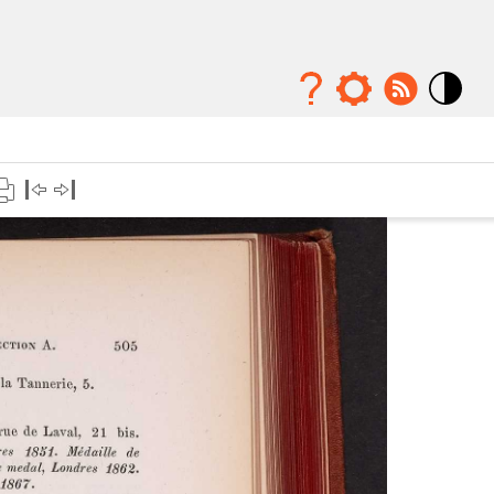
Mode
contraste
élévé