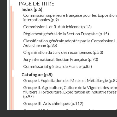
PAGE DE TITRE
Index
(p.5)
Commission supérieure française pour les Exposition
internationales
(p.9)
Commission I. et R. Autrichienne
(p.13)
Règlement général de la Section Française
(p.15)
Classification générale adoptée par la Commission I. 
Autrichienne
(p.35)
Organisation du Jury des récompenses
(p.53)
Jury international, Section Française
(p.70)
Commissariat général de France
(p.85)
Catalogue
(p.5)
Groupe I. Exploitation des Mines et Métallurgie
(p.8
Groupe II. Agriculture, Culture de la Vigne et des arb
fruitiers, Horticulture, Exploitation et Industrie fores
(p.97)
Groupe III. Arts chimiques
(p.112)
Groupe IV. Substances alimentaires et de consomma
Droits réservés - CNAM
comme produits de l'industrie
(p.141)