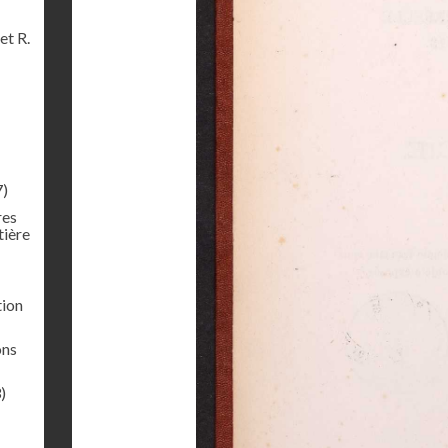
et R.
7)
res
tière
tion
ons
)