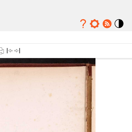
Mode
contraste
élévé