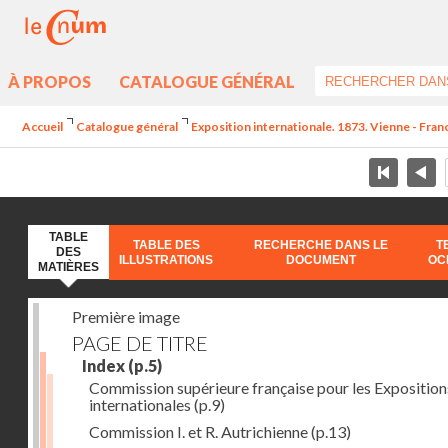
À PROPOS
CATALOGUE GÉNÉRAL
Accueil
Catalogue général
Exposition internationale. 1873. Vienne - Franc
TABLE
TABLE DES
RECHERCHE DANS LE
T
DES
ILLUSTRATIONS
DOCUMENT
OC
MATIÈRES
Première image
PAGE DE TITRE
Index
(p.5)
Commission supérieure française pour les Exposition
internationales
(p.9)
Commission I. et R. Autrichienne
(p.13)