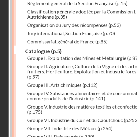
Règlement général de la Section Française
(p.15)
Classification générale adoptée par la Commission I. 
Autrichienne
(p.35)
Organisation du Jury des récompenses
(p.53)
Jury international, Section Française
(p.70)
Commissariat général de France
(p.85)
Catalogue
(p.5)
Groupe I. Exploitation des Mines et Métallurgie
(p.8
Groupe II. Agriculture, Culture de la Vigne et des arb
fruitiers, Horticulture, Exploitation et Industrie fores
(p.97)
Groupe III. Arts chimiques
(p.112)
Groupe IV. Substances alimentaires et de consomma
comme produits de l'industrie
(p.141)
Groupe V. Industrie des matières textiles et confecti
(p.175)
Groupe VI. Industrie du Cuir et du Caoutchouc
(p.253
Groupe VII. Industrie des Métaux
(p.264)
Groupe VIII. Bois ouvrés
(p.299)