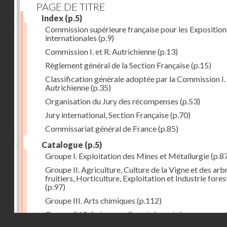
PAGE DE TITRE
Index
(p.5)
Commission supérieure française pour les Exposition
internationales
(p.9)
Commission I. et R. Autrichienne
(p.13)
Règlement général de la Section Française
(p.15)
Classification générale adoptée par la Commission I. 
Autrichienne
(p.35)
Organisation du Jury des récompenses
(p.53)
Jury international, Section Française
(p.70)
Commissariat général de France
(p.85)
Catalogue
(p.5)
Groupe I. Exploitation des Mines et Métallurgie
(p.8
Groupe II. Agriculture, Culture de la Vigne et des arb
fruitiers, Horticulture, Exploitation et Industrie fores
(p.97)
Groupe III. Arts chimiques
(p.112)
Groupe IV. Substances alimentaires et de consomma
Droits réservés - CNAM
comme produits de l'industrie
(p.141)