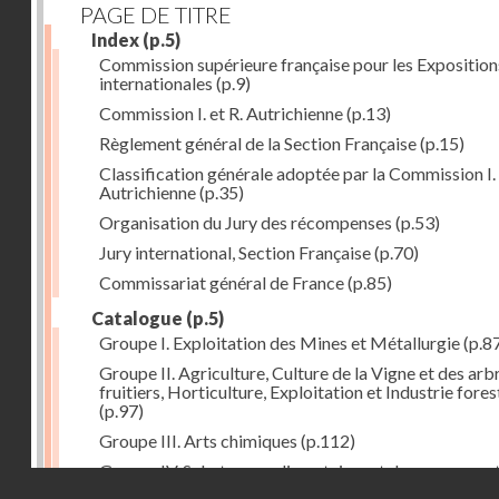
PAGE DE TITRE
Index
(p.5)
Commission supérieure française pour les Exposition
internationales
(p.9)
Commission I. et R. Autrichienne
(p.13)
Règlement général de la Section Française
(p.15)
Classification générale adoptée par la Commission I. 
Autrichienne
(p.35)
Organisation du Jury des récompenses
(p.53)
Jury international, Section Française
(p.70)
Commissariat général de France
(p.85)
Catalogue
(p.5)
Groupe I. Exploitation des Mines et Métallurgie
(p.8
Groupe II. Agriculture, Culture de la Vigne et des arb
fruitiers, Horticulture, Exploitation et Industrie fores
(p.97)
Groupe III. Arts chimiques
(p.112)
Groupe IV. Substances alimentaires et de consomma
Droits réservés - CNAM
comme produits de l'industrie
(p.141)