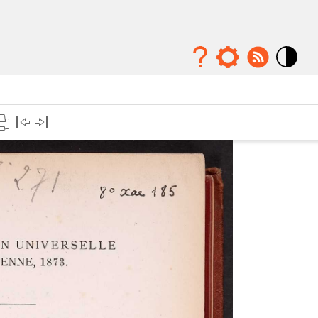
Mode
contraste
élévé