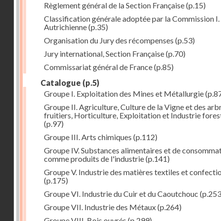
Règlement général de la Section Française
(p.15)
Classification générale adoptée par la Commission I. 
Autrichienne
(p.35)
Organisation du Jury des récompenses
(p.53)
Jury international, Section Française
(p.70)
Commissariat général de France
(p.85)
Catalogue
(p.5)
Groupe I. Exploitation des Mines et Métallurgie
(p.8
Groupe II. Agriculture, Culture de la Vigne et des arb
fruitiers, Horticulture, Exploitation et Industrie fores
(p.97)
Groupe III. Arts chimiques
(p.112)
Groupe IV. Substances alimentaires et de consomma
comme produits de l'industrie
(p.141)
Groupe V. Industrie des matières textiles et confecti
(p.175)
Groupe VI. Industrie du Cuir et du Caoutchouc
(p.253
Groupe VII. Industrie des Métaux
(p.264)
Groupe VIII. Bois ouvrés
(p.299)