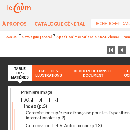
À PROPOS
CATALOGUE GÉNÉRAL
Accueil
Catalogue général
Exposition internationale. 1873. Vienne - Franc
TABLE
TABLE DES
RECHERCHE DANS LE
T
DES
ILLUSTRATIONS
DOCUMENT
OC
MATIÈRES
Première image
PAGE DE TITRE
Index
(p.5)
Commission supérieure française pour les Exposition
internationales
(p.9)
Commission I. et R. Autrichienne
(p.13)