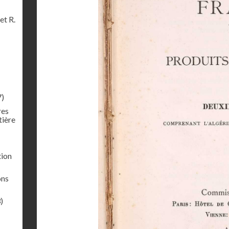
et R.
7)
res
tière
tion
ons
)